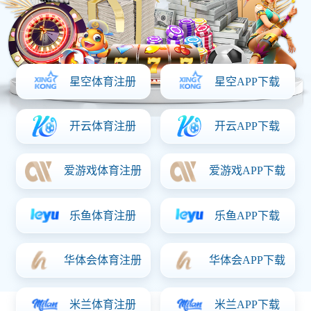
立即下载星空体育体育登录入口APP