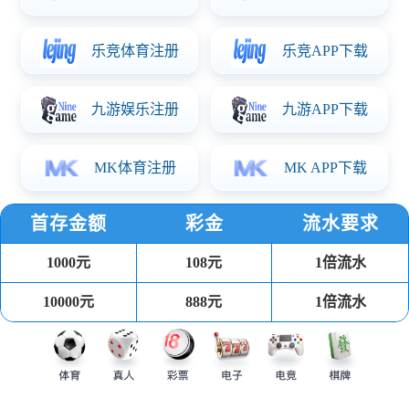
常见风险威胁
暴力破解尝试
账户冒用登录
中间人劫持
数据泄露与滥用
非法脚本注入
星空体育体育登录入口防护体系
高强度密码加密机制
实时设备监测与IP识别
HTTPS + TLS 1.3 加密协议
行为日志审计 + 异常告警
XSS/SQL注入防护规则引擎