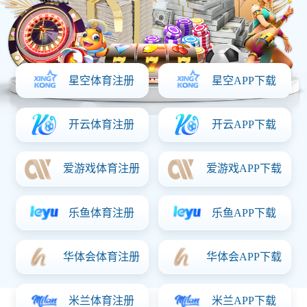
App Store 下载
Google Play 获取
星空体育体育登录入口 App · 历史更新
记录
查看各版本新增与优化内容，持续完善使用体验
v6.3.0
发布于 2025年10月18日