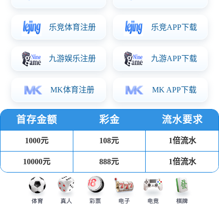
4. 用户行为
禁止用户发布违法信息、扰乱系统运行、侵犯他人权利或进行未
授权营销行为。
5. 知识产权
平台内所有内容归属平台或授权方所有，未经允许不得以任何形
式使用或传播。
6. 服务终止
若用户违反协议条款，平台有权中止或终止账户使用，且无需提
前通知。
7. 免责声明
平台不对因网络问题、第三方系统故障等引发的内容偏差或使用