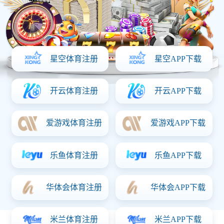
用户协议
1. 接受条款
用户在注册、登录或使用星空体育体育登录入口平台服务时，即
表示已阅读、理解并同意遵守本协议所有内容。
2. 账户规则
用户须提供真实有效资料注册账户，并对账户操作行为负责，包
括浏览、互动及数据使用。
3. 服务内容
平台提供星空体育体育登录入口相关内容服务，包括赛事动态、
数据查询、图文资讯等，服务范围会随平台更新适时调整。