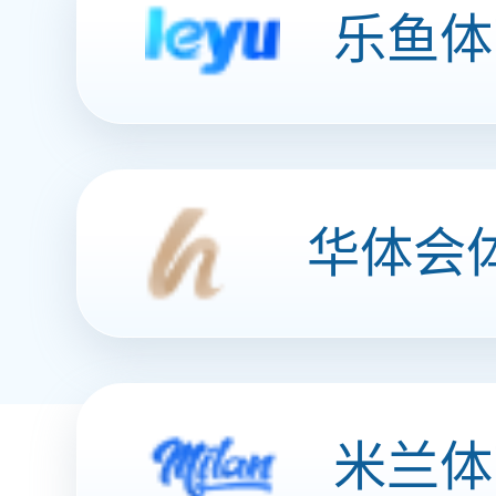
上一篇：
英超保级战补时超长引争议，诺丁汉…
热门推荐