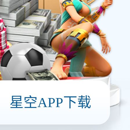
效率为何屡创新低？
排在联赛末尾，并非偶然。球队在由攻转守
本承担第一道拦截职责的后腰位置，时常出
惯用的单后腰体系，让中场球员在高压逼抢
能轻松穿越中场腹地，直接面对后卫线。这
进行一对一的防守，极大地增加了失球风
还是磨合阵痛？
启用了双后腰配置，期望通过增加中场人数
比赛的进程来看，变阵的效果并不理想。一