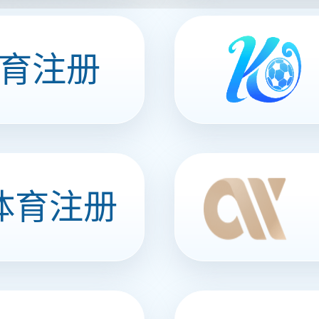
方面，两名后腰球员在防守职责的划分上仍显生
当大开，或是同时回撤过深而放弃中场控制的矛
员的体能和战术执行力提出了更高要求，部分球
的进攻跑位感觉。这种“顾此失彼”的窘境，使得
质的飞跃。
如何破解困局：从体系到个
武汉三镇中场拦截能力的疲软，暴露出球队在战
这一问题，不能仅仅停留在阵型数字的增减上。
腰在攻防转换瞬间的启动时机与防守区域。同时
动能力和拦截意识的防守型后腰，从个体层面补
要与中场形成更紧密的联动，只有在全队形成统
可能得到根本性扭转。