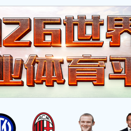
体育
下载App
公司简介
口
官网 · 权
于为用户提供包括NBA、英
务，广受用户信赖。