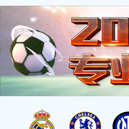
立即注册
星空体育体育登录入
威体育数据平台
星空体育体育登录入口 OFFICIAL WEBSITE
自2022年创立以来，
星空体育体育登录入口
致力
超、欧洲杯、LPL在内的热门赛事直播与数据服