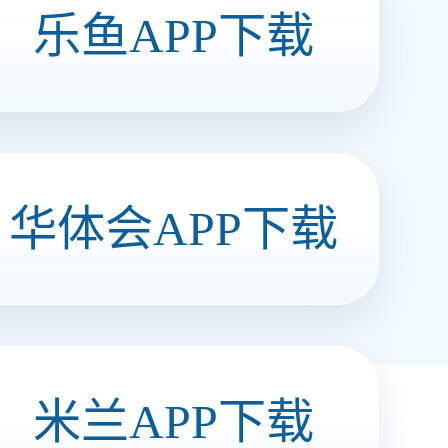
必须尽快解决中场拦截效率低下的顽疾。里
间已经不多。只有当双后腰体系真正运转流
的防线才能获得应有的保护，从而在竞争激
下一篇：
姆巴佩怒摔手套抗议点球未判，巴黎