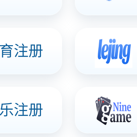
场均28分9助
新疆男篮阿不都沙拉木被
迪米特洛
摆上货架
战术奏效
2026-07-20
2026-07
联系我们
support@startbuildingfutures.com