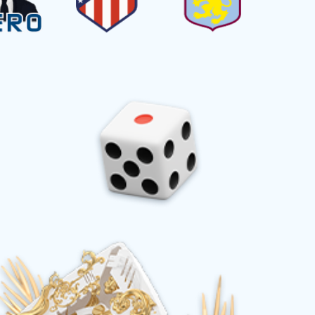
2026-06-08 15:02
64 次阅读
一定差距。尽管球队在进攻端偶有亮点，但
武汉三镇在中场区域的拦截次数位列联赛垫
手的火力之下。即便主教练里卡多近期尝试
但从实战效果来看，这一顽疾并未得到根本